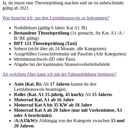
Ja, du musst eine Theorieprüfung machen und sie ist unbeschränkt
gültig ab 2021
Was brauche ich, um den Lernfahrausweis zu bekommen?
Nothilfekurs (gültig 6 Jahre; Kat A1 /B)
Bestandene Theorieprüfung
(1x gemacht, für Kat. A1 /A /
B/ BE gültig)
BPT 121 Theorieprüfung (Taxi)
Sehtest (nicht älter als 24 Monate, alle Kategorien)
Ausgefülltes Gesuchsformular mit Passfoto (Alle Kategorien)
Identitätsnachweis (ID oder Pass)
Abgabe bei der kantonalen Strassenverkehrsbehörde
Ab welchem Alter kann ich mit der Fahrausbildung beginnen?
Auto (Kat. B):
Ab
17 Jahren
kannst du den
Lernfahrausweis beantragen.
Roller (Kat. A1 15-jährig, 45 km/h):
Ab
15 Jahren
.
Motorrad Kat. A1 ab 16 Jahre
Motorrad Kat A bis 35 KW ab 18 Jahre
Motorrad Kat A ab 20 Jahre (nur mit Vorkentnisse, A1
oder A beschränkt)
/A/A35kW):
Abhängig von der Kategorie zwischen
15 und
20 Jahren
.