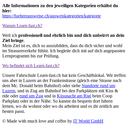
Alle Informationen zu den jeweiligen Kategorien erhältst du
hier:
https://fuehrerausweise.ch/ausweiskategorien/kategorie
Warum Learn-fast.ch?
Weil ich
professionell und ehrlich bin und dich unbeirrt an dein
Ziel bringe
.
Mein Ziel ist es, dich so auszubilden, dass du dich sicher und wohl
im Strassenverkehr fühlst. Ich begleite dich mit auf dich angepassten
Lernprogramm bis zur Prüfung.
Wo befindet sich Learn-fast.ch?
Unsere Fahrschule Learn-fast.ch hat kein Geschäftslokal. Wir treffen
uns aber in Luzern an der Frankenstrasse (gleich eine Strasse nach
dem Mc. Donald beim Bahnhof) oder siehe
Standorte rund um
Luzern
, und in Zug am Bahnhof bei den Parkplätzen mit Kiss &
ride oder
rund um Zug
und in
Küssnacht am Rigi
beim Coop
Parkplatz oder in der Nähe. So kannst du bequem dort fahren
lernen, wo du wohnst oder wo du arbeitest und es dir zeitlich am
besten passt.
© Made with much love and coffee by
IT World GmbH