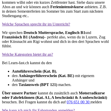
kommen willst oder ein kurzes Zeitfenster hast. Siehe dazu unsere
Abos an und wir können auch
Ferienintensivkurse
anbieten. Z.B.
in deinen Semesterferien im Sommer bis zum Start zum nächsten
Studiengang etc..
Welche Sprachen sprecht ihr im Unterricht?
Wir sprechen
Deutsch Muttersprache, Englisch
B1
und
Französisch B1 (Andrea)
– perfekt also, wenn du in Luzern, Zug
oder Küssnacht am Rigi wohnst und dich in den drei Sprachen wohl
fühlst.
Welche Kategorien bietet ihr an?
Bei Learn-fast.ch kannst du den
Autoführerschein (Kat. B)
,
den
Anhängerführerschein (Kat. BE)
mit eigenem
Anhänger und
den
Taxiausweis (BPT 121)
machen.
Über unsere Partner
kannst du zusätzlich auch
Motorradkurse
oder Fahrlektionen (Kat. A1, A beschränkt & A unbeschränkt)
besuchen. Bei Fragen kannst du dich auf
076 651 00 30
melden
Wie kann ich mich für Fahrstunden anmelden?