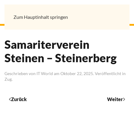
Zum Hauptinhalt springen
Samariterverein
Steinen – Steinerberg
Geschrieben von
IT World
am
Oktober 22, 2025
. Veröffentlicht in
Zug
.
Zurück
Weiter