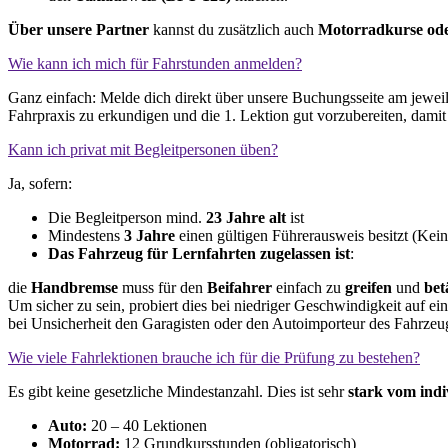
Über unsere Partner
kannst du zusätzlich auch
Motorradkurse ode
Wie kann ich mich für Fahrstunden anmelden?
Ganz einfach: Melde dich direkt über unsere Buchungsseite am jewei
Fahrpraxis zu erkundigen und die 1. Lektion gut vorzubereiten, damit d
Kann ich privat mit Begleitpersonen üben?
Ja, sofern:
Die Begleitperson mind.
23 Jahre alt
ist
Mindestens
3 Jahre
einen gültigen Führerausweis besitzt (Kein
Das Fahrzeug
für Lernfahrten zugelassen ist
:
die
Handbremse
muss für den
Beifahrer
einfach zu
greifen
und
bet
Um sicher zu sein, probiert dies bei niedriger Geschwindigkeit auf e
bei Unsicherheit den Garagisten oder den Autoimporteur des Fahrzeu
Wie viele Fahrlektionen brauche ich für die Prüfung zu bestehen?
Es gibt keine gesetzliche Mindestanzahl. Dies ist sehr
stark vom indi
Auto:
20 – 40 Lektionen
Motorrad:
12 Grundkursstunden (obligatorisch)