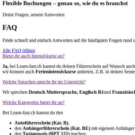
Flexible Buchungen – genau so, wie du es brauchst
Deine Fragen, unsere Antworten
FAQ
Finde schnell und einfach Antworten auf die häufigsten Fragen rund 
Alle FAQ öffnen
Bietet ihr auch Intensivkurse an?
Ja,
bei Learn-fast.ch kannst du deinen Führerschein auf Wunsch auc
wir können auch
Ferienintensivkurse
anbieten. Z.B. in deinen Seme
Welche Sprachen sprecht ihr im Unterricht?
Wir sprechen
Deutsch Muttersprache, Englisch
B1
und
Französisc
Welche Kategorien bietet ihr an?
Bei Learn-fast.ch kannst du den
Autoführerschein (Kat. B)
,
den
Anhängerführerschein (Kat. BE)
mit eigenem Anhänger
den
Taxiausweis (BPT 121)
machen.