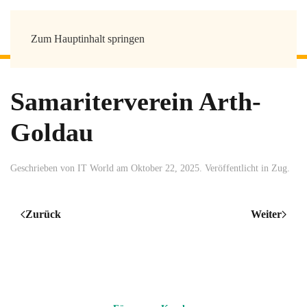
Zum Hauptinhalt springen
Samariterverein Arth-
Goldau
Geschrieben von
IT World
am
Oktober 22, 2025
. Veröffentlicht in
Zug
.
Zurück
Weiter