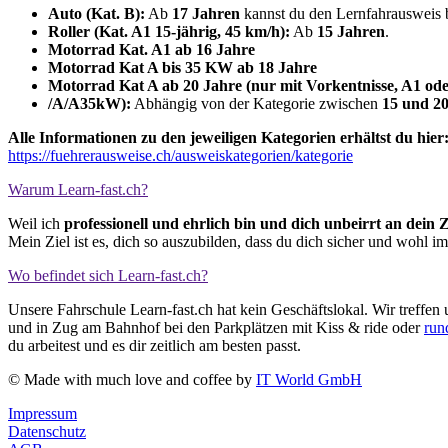
Auto (Kat. B):
Ab
17 Jahren
kannst du den Lernfahrausweis 
Roller (Kat. A1 15-jährig, 45 km/h):
Ab
15 Jahren
.
Motorrad Kat. A1 ab 16 Jahre
Motorrad Kat A bis 35 KW ab 18 Jahre
Motorrad Kat A ab 20 Jahre (nur mit Vorkentnisse, A1 ode
/A/A35kW):
Abhängig von der Kategorie zwischen
15 und 2
Alle Informationen zu den jeweiligen Kategorien erhältst du hier
https://fuehrerausweise.ch/ausweiskategorien/kategorie
Warum Learn-fast.ch?
Weil ich
professionell und ehrlich bin und dich unbeirrt an dein Z
Mein Ziel ist es, dich so auszubilden, dass du dich sicher und wohl i
Wo befindet sich Learn-fast.ch?
Unsere Fahrschule Learn-fast.ch hat kein Geschäftslokal. Wir treffe
und in Zug am Bahnhof bei den Parkplätzen mit Kiss & ride oder
run
du arbeitest und es dir zeitlich am besten passt.
© Made with much love and coffee by
IT World GmbH
Impressum
Datenschutz