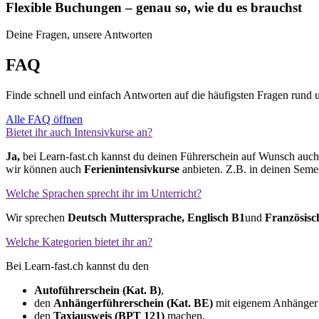
Flexible Buchungen – genau so, wie du es brauchst
Deine Fragen, unsere Antworten
FAQ
Finde schnell und einfach Antworten auf die häufigsten Fragen rund 
Alle FAQ öffnen
Bietet ihr auch Intensivkurse an?
Ja,
bei Learn-fast.ch kannst du deinen Führerschein auf Wunsch auc
wir können auch
Ferienintensivkurse
anbieten. Z.B. in deinen Seme
Welche Sprachen sprecht ihr im Unterricht?
Wir sprechen
Deutsch Muttersprache, Englisch
B1
und
Französisc
Welche Kategorien bietet ihr an?
Bei Learn-fast.ch kannst du den
Autoführerschein (Kat. B)
,
den
Anhängerführerschein (Kat. BE)
mit eigenem Anhänger
den
Taxiausweis (BPT 121)
machen.