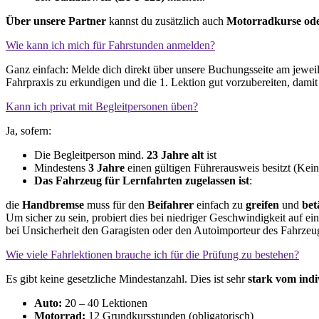
Über unsere Partner
kannst du zusätzlich auch
Motorradkurse ode
Wie kann ich mich für Fahrstunden anmelden?
Ganz einfach: Melde dich direkt über unsere Buchungsseite am jewei
Fahrpraxis zu erkundigen und die 1. Lektion gut vorzubereiten, damit d
Kann ich privat mit Begleitpersonen üben?
Ja, sofern:
Die Begleitperson mind.
23 Jahre alt
ist
Mindestens
3 Jahre
einen gültigen Führerausweis besitzt (Kein
Das Fahrzeug
für Lernfahrten zugelassen ist
:
die
Handbremse
muss für den
Beifahrer
einfach zu
greifen
und
bet
Um sicher zu sein, probiert dies bei niedriger Geschwindigkeit auf e
bei Unsicherheit den Garagisten oder den Autoimporteur des Fahrzeu
Wie viele Fahrlektionen brauche ich für die Prüfung zu bestehen?
Es gibt keine gesetzliche Mindestanzahl. Dies ist sehr
stark vom indi
Auto:
20 – 40 Lektionen
Motorrad:
12 Grundkursstunden (obligatorisch)